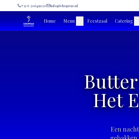
+31 6 30645930
info@chopras.nl
Home
Menu
Feestzaal
Catering
Butter
Het E
Een nacht
gebakken 