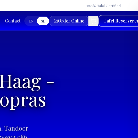
★
100% Halal Certified
Contact
Order Online
Tafel Reservere
EN
NL
 Haag -
hopras
n. Tandoor
eyweg 986,