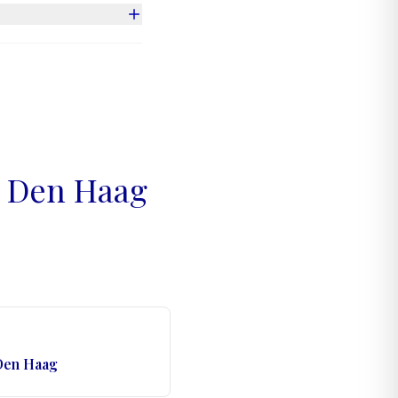
 anders van smaak en
ndia worden geimporteerd.
n na het malen. Dit
n Den Haag
 Den Haag