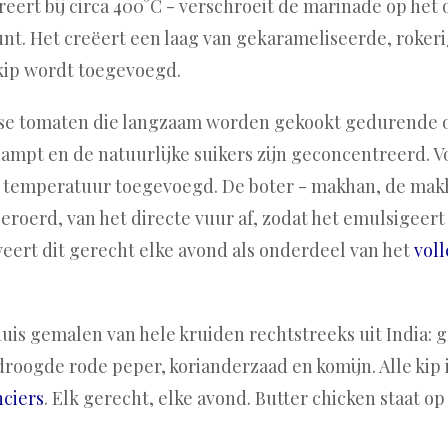
reert bij circa 400°C - verschroeit de marinade op het 
punt. Het creëert een laag van gekarameliseerde, roker
kip wordt toegevoegd.
rse tomaten die langzaam worden gekookt gedurende 
rdampt en de natuurlijke suikers zijn geconcentreerd. 
te temperatuur toegevoegd. De boter - makhan, de ma
eroerd, van het directe vuur af, zodat het emulsigeert 
veert dit gerecht elke avond als onderdeel van het
vol
uis gemalen van hele kruiden rechtstreeks uit India:
droogde rode peper, korianderzaad en komijn. Alle kip 
nciers
. Elk gerecht, elke avond. Butter chicken staat op