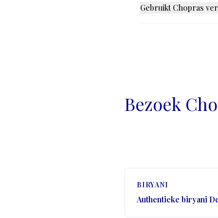
een scherpere tomatenbas
Gebruikt Chopras ver
karakter.
Verse kruiden, elke ochte
De vluchtige aromatische
verschil proeft u direct in
Bezoek Cho
BIRYANI
Authentieke biryani D