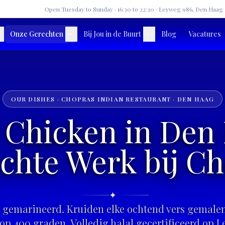
★
Open Tuesday to Sunday · 16:30 to 22:30 · Leyweg 986, Den Haag
Onze Gerechten
Bij Jou in de Buurt
Blog
Vacatures
OUR DISHES · CHOPRAS INDIAN RESTAURANT · DEN HAAG
 Chicken in Den
chte Werk bij C
✦
 gemarineerd. Kruiden elke ochtend vers gemale
op 400 graden. Volledig halal gecertificeerd op L