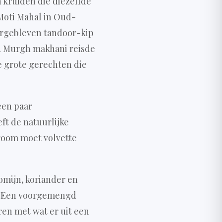
 kruiden die diezelfde
Moti Mahal in Oud-
vergebleven tandoor-kip
s. Murgh makhani reisde
e grote gerechten die
een paar
ft de natuurlijke
room moet volvette
omijn, koriander en
. Een voorgemengd
en met wat er uit een