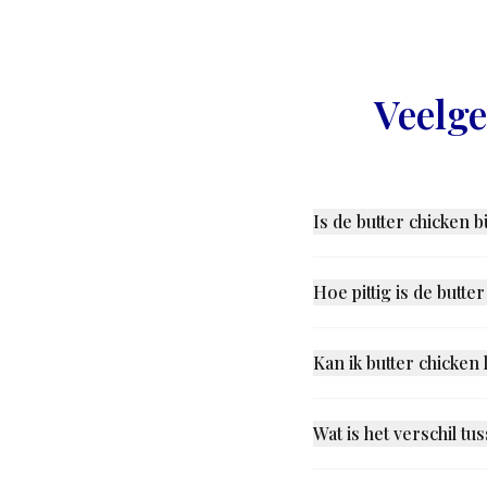
Veelge
Is de butter chicken b
Ja. Alle kip bij Chopras i
halal-normen - het is gee
Hoe pittig is de butte
Butter chicken is een van
afkomstig is van aromatisc
Kan ik butter chicke
keuken dit aanpassen.
Ja. Chopras is beschikba
straal van 5 km vanaf Leyw
Wat is het verschil tu
Butter chicken (murgh mak