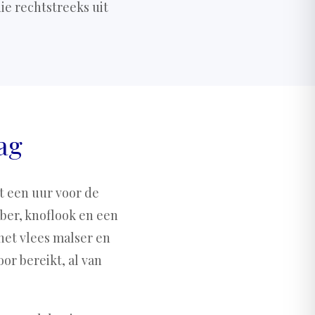
ie rechtstreeks uit
ag
et een uur voor de
ber, knoflook en een
het vlees malser en
oor bereikt, al van