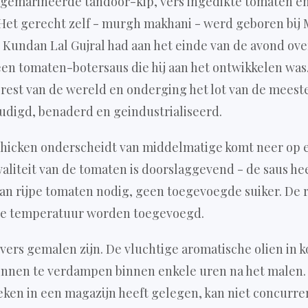
gemarineerde tandoor-kip, vers ingedikte tomaten en
Het gerecht zelf - murgh makhani - werd geboren bij 
ig. Kundan Lal Gujral had aan het einde van de avond o
een tomaten-botersaus die hij aan het ontwikkelen wa
rest van de wereld en onderging het lot van de meest
oudigd, benaderd en geindustrialiseerd.
chicken onderscheidt van middelmatige komt neer op 
aliteit van de tomaten is doorslaggevend - de saus hee
an rijpe tomaten nodig, geen toegevoegde suiker. De 
iste temperatuur worden toegevoegd.
ers gemalen zijn. De vluchtige aromatische olien in k
nnen te verdampen binnen enkele uren na het malen
en in een magazijn heeft gelegen, kan niet concurrer