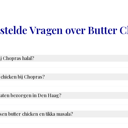
stelde Vragen over Butter 
ij Chopras halal?
s uitsluitend afkomstig van halal-gecertificeerde leveranciers. De gehele
n optie of speciaal verzoek. U kunt hier met volledig vertrouwen eten.
r chicken bij Chopras?
 de mildste gerechten op het Indiase menu - het is bewust mild van hitte,
he kruiden in plaats van chili. De meeste kinderen eten het graag. Als u v
n laten bezorgen in Den Haag?
ar op Thuisbezorgd en Uber Eats voor bezorging in het grootste deel va
eg 986. Butter chicken gaat uitstekend mee - de saus blijft rijk en romig
ssen butter chicken en tikka masala?
hani) is rijker, romiger en licht zoet door de tomaten-botersaus. Tikka m