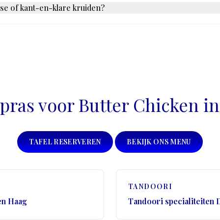
is. Beide beginnen met tandoor-kip, maar de sauzen zijn fundamenteel
se of kant-en-klare kruiden?
nd. Chopras maalt zijn masalas van hele kruiden die rechtstreeks uit I
 olien in vers gemalen komijn en kardemom verdampen binnen enkele ure
 elk gerecht.
pras voor Butter Chicken i
TAFEL RESERVEREN
BEKIJK ONS MENU
TANDOORI
en Haag
Tandoori specialiteiten