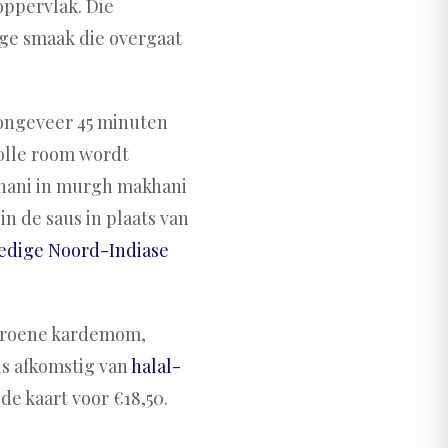
oppervlak. Die
ige smaak die overgaat
ongeveer 45 minuten
Volle room wordt
khani in murgh makhani
in de saus in plaats van
ledige Noord-Indiase
 groene kardemom,
is afkomstig van
halal-
 de kaart voor €18,50.