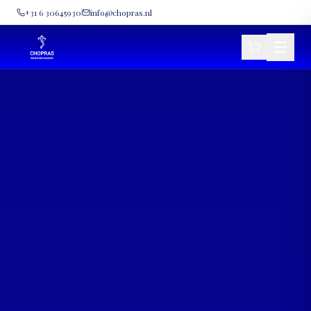
+31 6 30645930
info@chopras.nl