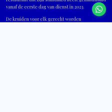
vanaf de eerste dag van dienst in 2023.
De kruiden voor elk gerecht worden
rechtstreeks uit India gehaald en elke ochtend
vers gemalen in onze keuken. De vluchtige
aromatische oliën in komijn, kardemom en
koriander beginnen binnen enkele uren na het
malen te vervagen. Dit is waarom het eten bij
Chopras anders smaakt. Niet beter op papier.
Anders op het bord.
De feestzaal op Leyweg 986 biedt ruimte aan 25
tot 80 gasten. Chopras is geen restaurant dat
soms evenementen doet. Evenementen zijn
ingebouwd in hoe Chopras vanaf het begin
opereert. Dezelfde keuken, dezelfde kruiden,