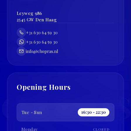
Leyweg 986
2545 GW
Den Haag
+31 630 64 59 30
+31 630 64 59 30
info@chopras.nl
Opening Hours
CHOPRAS
Tue - Sun
16:30 - 22:30
Monday
CLOSED