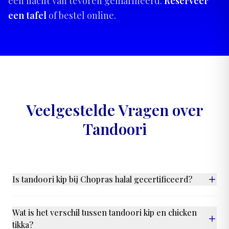
een nacht van tevoren gemarineerd.
Reserveer
een tafel
of bestel online.
Veelgestelde Vragen over
Tandoori
Is tandoori kip bij Chopras halal gecertificeerd?
Ja. Elk tandoori gerecht bij Chopras is volledig halal
gecertificeerd. Alle kip en lam zijn uitsluitend afkomstig van
Wat is het verschil tussen tandoori kip en chicken
halal-gecertificeerde leveranciers. Er is geen niet-halal vlees
tikka?