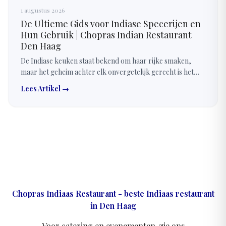
1 augustus 2026
De Ultieme Gids voor Indiase Specerijen en
Hun Gebruik | Chopras Indian Restaurant
Den Haag
De Indiase keuken staat bekend om haar rijke smaken,
maar het geheim achter elk onvergetelijk gerecht is het
zorgvuldige gebruik van specerijen. Ontdek hoe
Lees Artikel →
authentieke Indiase smaken laag voor laag worden
opgebouwd.
Chopras Indiaas Restaurant - beste Indiaas restaurant
in Den Haag
Voor catering en evenementen, zie ons