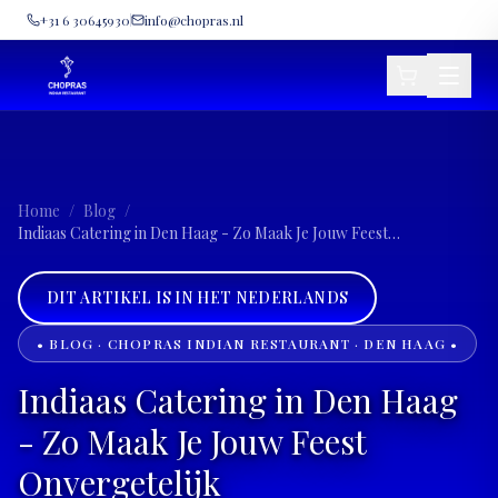
+31 6 30645930
info@chopras.nl
Home
/
Blog
/
Indiaas Catering in Den Haag - Zo Maak Je Jouw Feest
Onvergetelijk
DIT ARTIKEL IS IN HET NEDERLANDS
• BLOG · CHOPRAS INDIAN RESTAURANT · DEN HAAG •
Indiaas Catering in Den Haag
- Zo Maak Je Jouw Feest
Onvergetelijk