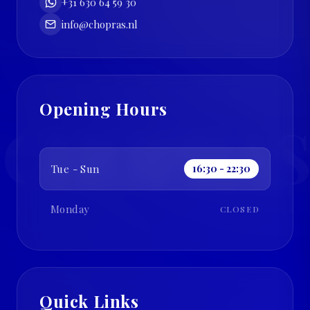
+31 630 64 59 30
info@chopras.nl
Opening Hours
CHOPRAS
Tue - Sun
16:30 - 22:30
Monday
CLOSED
Quick Links